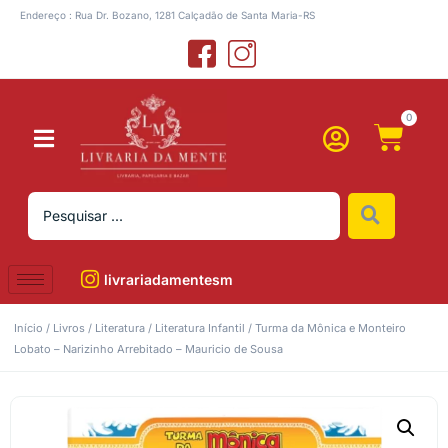
Endereço : Rua Dr. Bozano, 1281 Calçadão de Santa Maria-RS
0
livrariadamentesm
Início
/
Livros
/
Literatura
/
Literatura Infantil
/ Turma da Mônica e Monteiro
Lobato – Narizinho Arrebitado – Mauricio de Sousa