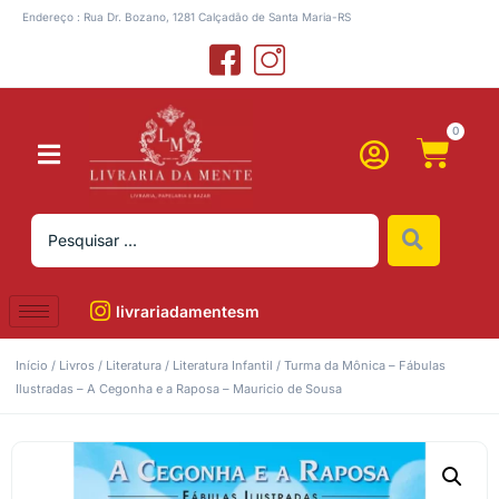
Endereço : Rua Dr. Bozano, 1281 Calçadão de Santa Maria-RS
0
livrariadamentesm
Início
/
Livros
/
Literatura
/
Literatura Infantil
/ Turma da Mônica – Fábulas
Ilustradas – A Cegonha e a Raposa – Mauricio de Sousa