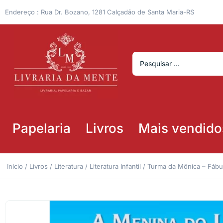
Endereço : Rua Dr. Bozano, 1281 Calçadão de Santa Maria-RS
Papelaria
Livros
Mais vendido
Início
/
Livros
/
Literatura
/
Literatura Infantil
/ Turma da Mônica – Fábul