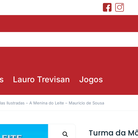
s
Lauro Trevisan
Jogos
as Ilustradas – A Menina do Leite – Mauricio de Sousa
Turma da Môn