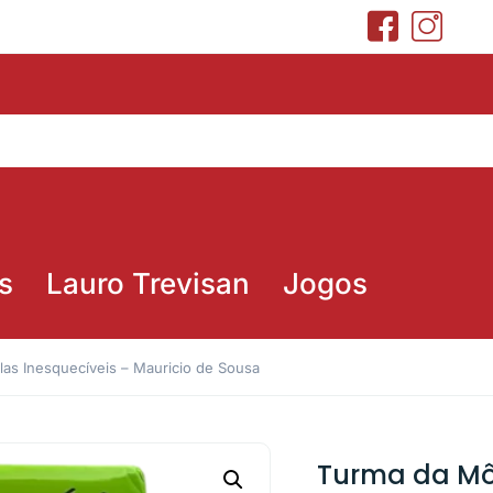
s
Lauro Trevisan
Jogos
as Inesquecíveis – Mauricio de Sousa
Turma da Mô