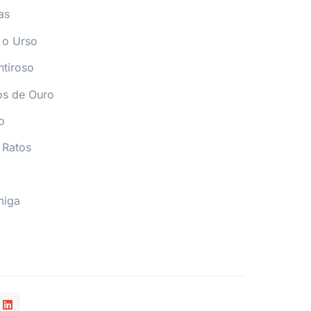
as
 o Urso
tiroso
os de Ouro
o
 Ratos
miga