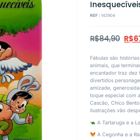
Inesquecívei
REF :
142904
R$
84,90
R$
6
Fábulas são história
animais, que termina
encantador traz dez 
divertidos personag
amizade, generosida
toque especial com a
Cascão, Chico Bento 
ilustrações vão despe
A Tartaruga e a L
A Cegonha e a R