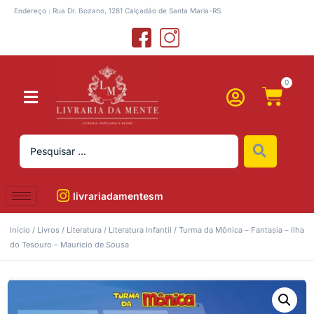
Endereço : Rua Dr. Bozano, 1281 Calçadão de Santa Maria-RS
0
livrariadamentesm
Início
/
Livros
/
Literatura
/
Literatura Infantil
/ Turma da Mônica – Fantasia – Ilha
do Tesouro – Mauricio de Sousa