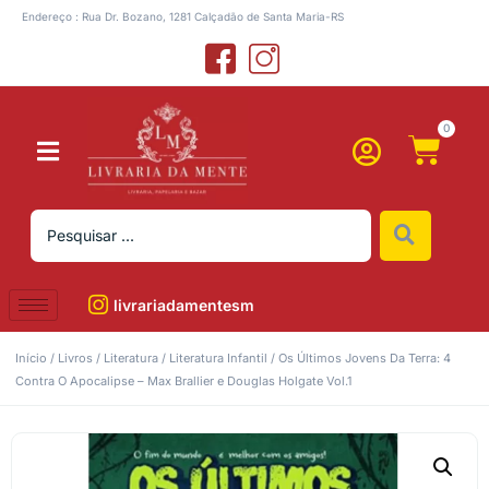
Endereço : Rua Dr. Bozano, 1281 Calçadão de Santa Maria-RS
0
livrariadamentesm
Início
/
Livros
/
Literatura
/
Literatura Infantil
/ Os Últimos Jovens Da Terra: 4
Contra O Apocalipse – Max Brallier e Douglas Holgate Vol.1