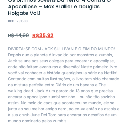
Apocalipse – Max Brallier e Douglas
Holgate Vol.1
REF :
231533
R$
44,90
R$
35,92
DIVIRTA-SE COM JACK SULLIVAN E O FIM DO MUNDO!
Depois que o planeta é invadido por monstros e zumbis,
Jack se une aos seus colegas para encarar o apocalipse,
onde não faltam aventuras e diversão! Neste primeiro livro
você vai conhecer a história queoriginou a série da Netflix!
Contando com muitas ilustrações, o livro tem sido chamado
da mistura perfeita entre Diário de um banana e The
walking dead. Jack é um garoto de 13 anos que precisa
encarar o apocalipse zumbi sozinho… ou não tão sozinho
assim. No meio do caos que aconteceu no mundo, ele se
junta ao seu melhor amigo nerd, ao ex-valentão da escola e
à sua crush June Del Toro para encarar os desafios de um
mundo dominado pelos zumbis.