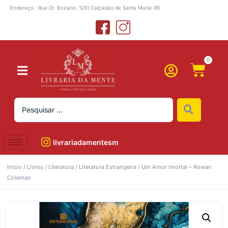
Endereço : Rua Dr. Bozano, 1281 Calçadão de Santa Maria-RS
0
livrariadamentesm
Início
/
Livros
/
Literatura
/
Literatura Estrangeira
/ Um Amor Imortal – Rowan
Coleman