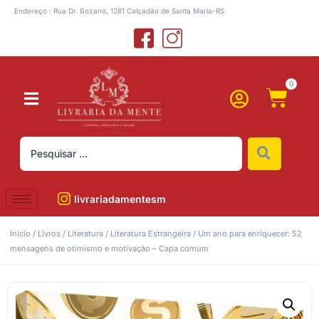
Endereço : Rua Dr. Bozano, 1281 Calçadão de Santa Maria-RS
0
livrariadamentesm
Início
/
Livros
/
Literatura
/
Literatura Estrangeira
/ Um ano para enriquecer: 52
mensagens de otimismo e motivação – Capa comum