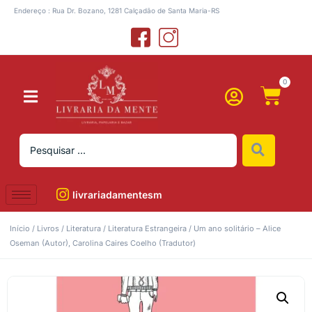
Endereço : Rua Dr. Bozano, 1281 Calçadão de Santa Maria-RS
0
livrariadamentesm
Início
/
Livros
/
Literatura
/
Literatura Estrangeira
/ Um ano solitário – Alice
Oseman (Autor), Carolina Caires Coelho (Tradutor)