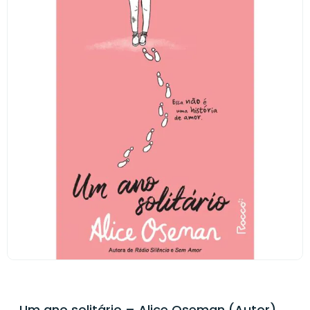
Um ano solitário – Alice Oseman (Autor),