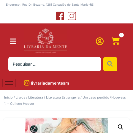
Endereço : Rua Dr. Bozano, 1281 Calçadão de Santa Maria-RS
0
livrariadamentesm
Início
/
Livros
/
Literatura
/
Literatura Estrangeira
/ Um caso perdido (Hopeless
1) – Colleen Hoover