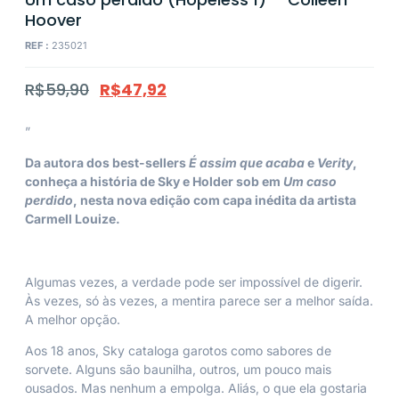
Hoover
REF :
235021
R$
59,90
R$
47,92
”
Da autora dos best-sellers
É assim que acaba
e
Verity
,
conheça a história de Sky e Holder sob em
Um caso
perdido
, nesta nova edição com capa inédita da artista
Carmell Louize.
Algumas vezes, a verdade pode ser impossível de digerir.
Às vezes, só às vezes, a mentira parece ser a melhor saída.
A melhor opção.
Aos 18 anos, Sky cataloga garotos como sabores de
sorvete. Alguns são baunilha, outros, um pouco mais
ousados. Mas nenhum a empolga. Aliás, o que ela gostaria