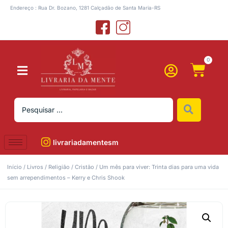
Endereço : Rua Dr. Bozano, 1281 Calçadão de Santa Maria-RS
0
livrariadamentesm
Início
/
Livros
/
Religião
/
Cristão
/ Um mês para viver: Trinta dias para uma vida
sem arrependimentos – Kerry e Chris Shook