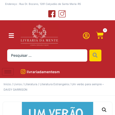
Endereço : Rua Dr. Bozano, 1281 Calçadão de Santa Maria-RS
0
livrariadamentesm
Início
/
Livros
/
Literatura
/
Literatura Estrangeira
/ Um verão para sempre –
DAISY GARRISON