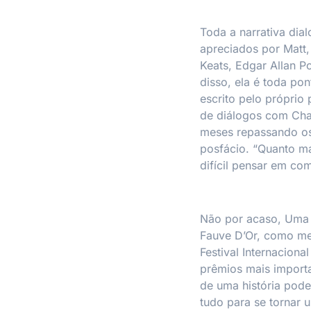
Toda a narrativa dia
apreciados por Matt,
Keats, Edgar Allan Po
disso, ela é toda po
escrito pelo próprio
de diálogos com Char
meses repassando os 
posfácio. “Quanto ma
difícil pensar em co
Não por acaso,
Uma 
Fauve D’Or, como me
Festival Internacion
prêmios mais importa
de uma história pode
tudo para se tornar 