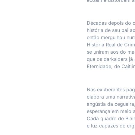
Décadas depois do oc
história de seu pai ao
então mergulhou num
História Real de Cri
se uniram aos do magn
que os darksiders já
Eternidade, de Caitli
Nas exuberantes pági
elabora uma narrativ
angústia da cegueira
esperança em meio a 
Cada quadro de Blai
e luz capazes de erg