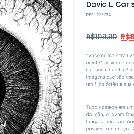
David L. Carl
REF :
235724
R$
109,90
R$
8
“Você nunca será liv
mente”, assim começ
Carlson e Landis Bla
imagens que são usad
um filho órfão e sua
Tudo começa em um 
da mãe, o jovem Char
longa separação. Au
possível recomeço. 