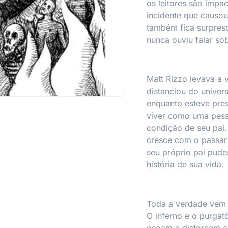
os leitores são impac
incidente que causou
também fica surpres
nunca ouviu falar so
Matt Rizzo levava a 
distanciou do univers
enquanto esteve pre
viver como uma pess
condição de seu pai.
cresce com o passar
seu próprio pai pude
história de sua vida.
Toda a verdade vem 
O inferno e o purgat
ecoam e distorcem a 