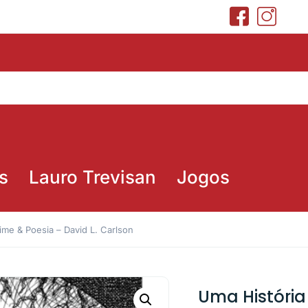
s
Lauro Trevisan
Jogos
ime & Poesia – David L. Carlson
Uma História