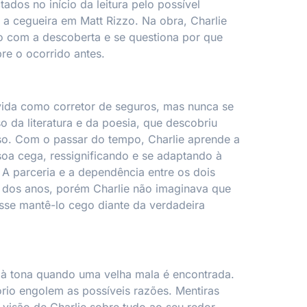
tados no início da leitura pelo possível
 a cegueira em Matt Rizzo. Na obra, Charlie
o com a descoberta e se questiona por que
bre o ocorrido antes.
vida como corretor de seguros, mas nunca se
o da literatura e da poesia, que descobriu
so. Com o passar do tempo, Charlie aprende a
oa cega, ressignificando e se adaptando à
 A parceria e a dependência entre os dois
 dos anos, porém Charlie não imaginava que
sse mantê-lo cego diante da verdadeira
à tona quando uma velha mala é encontrada.
ório engolem as possíveis razões. Mentiras
visão de Charlie sobre tudo ao seu redor.