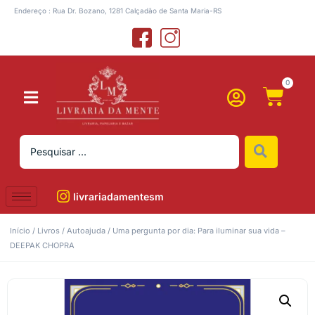
Endereço : Rua Dr. Bozano, 1281 Calçadão de Santa Maria-RS
0
livrariadamentesm
Início
/
Livros
/
Autoajuda
/ Uma pergunta por dia: Para iluminar sua vida –
DEEPAK CHOPRA