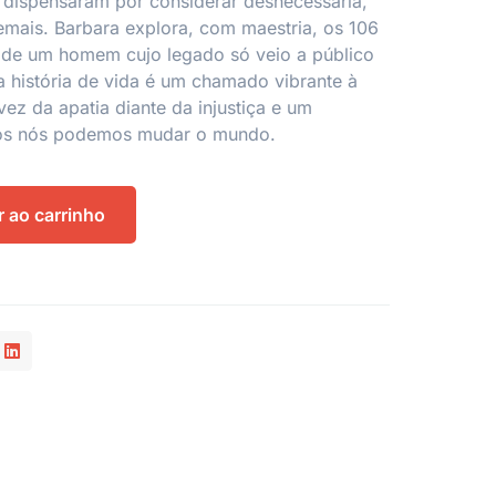
 dispensaram por considerar desnecessária,
demais. Barbara explora, com maestria, os 106
l de um homem cujo legado só veio a público
 história de vida é um chamado vibrante à
ez da apatia diante da injustiça e um
dos nós podemos mudar o mundo.
r ao carrinho