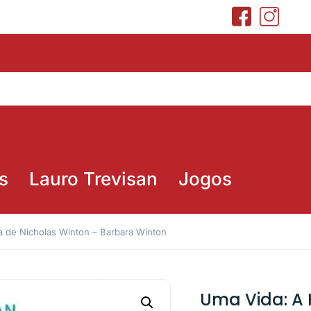
s
Lauro Trevisan
Jogos
ia de Nicholas Winton – Barbara Winton
Uma Vida: A 