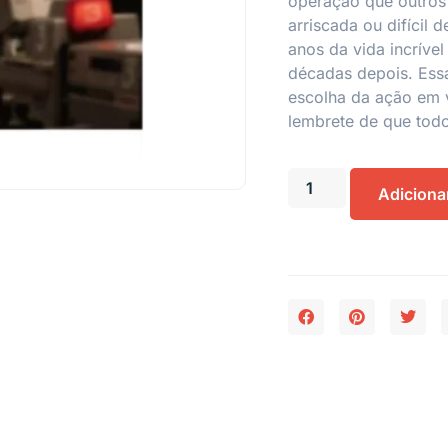
operação que outros
arriscada ou difícil 
anos da vida incríve
décadas depois. Essa
escolha da ação em v
lembrete de que to
Adiciona