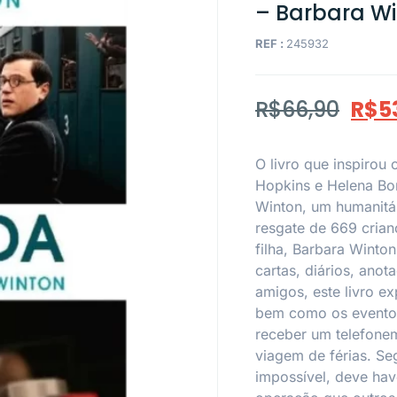
– Barbara W
REF :
245932
R$
66,90
R$
5
O livro que inspirou
Hopkins e Helena Bon
Winton, um humanitár
resgate de 669 crian
filha, Barbara Winto
cartas, diários, ano
amigos, este livro e
bem como os eventos 
receber um telefone
viagem de férias. Se
impossível, deve hav