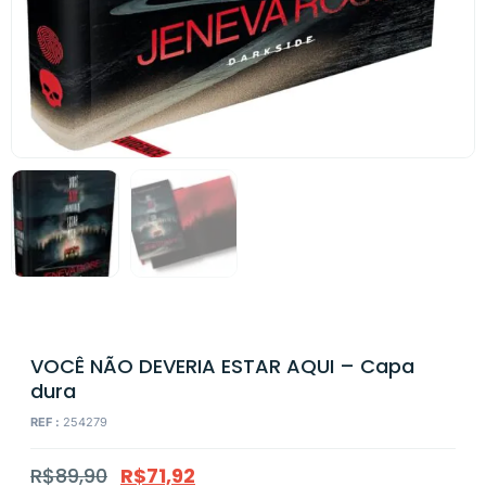
VOCÊ NÃO DEVERIA ESTAR AQUI – Capa
dura
REF :
254279
R$
89,90
R$
71,92