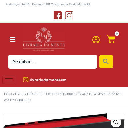
Endereço : Rua Dr. Bozano, 1281 Calçadão de Santa Maria-RS
0
livrariadamentesm
Início
/
Livros
/
Literatura
/
Literatura Estrangeira
/ VOCÊ NÃO DEVERIA ESTAR
AQUI – Capa dura