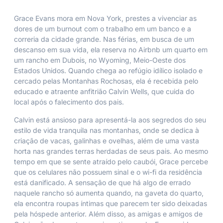
Grace Evans mora em Nova York, prestes a vivenciar as
dores de um
burnout
com o trabalho em um banco e a
correria da cidade grande. Nas férias, em busca de um
descanso em sua vida, ela reserva no Airbnb um quarto em
um rancho em Dubois, no Wyoming, Meio-Oeste dos
Estados Unidos. Quando chega ao refúgio idílico isolado e
cercado pelas Montanhas Rochosas, ela é recebida pelo
educado e atraente anfitrião Calvin Wells, que cuida do
local após o falecimento dos pais.
Calvin está ansioso para apresentá-la aos segredos do seu
estilo de vida tranquila nas montanhas, onde se dedica à
criação de vacas, galinhas e ovelhas, além de uma vasta
horta nas grandes terras herdadas de seus pais. Ao mesmo
tempo em que se sente atraído pelo caubói, Grace percebe
que os celulares não possuem sinal e o wi-fi da residência
está danificado. A sensação de que há algo de errado
naquele rancho só aumenta quando, na gaveta do quarto,
ela encontra roupas íntimas que parecem ter sido deixadas
pela hóspede anterior. Além disso, as amigas e amigos de