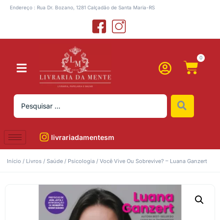
Endereço : Rua Dr. Bozano, 1281 Calçadão de Santa Maria-RS
0
livrariadamentesm
Início
/
Livros
/
Saúde
/
Psicologia
/ Você Vive Ou Sobrevive? – Luana Ganzert