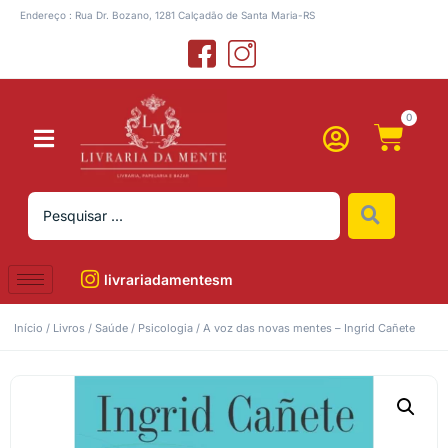
Endereço : Rua Dr. Bozano, 1281 Calçadão de Santa Maria-RS
0
livrariadamentesm
Início
/
Livros
/
Saúde
/
Psicologia
/ A voz das novas mentes – Ingrid Cañete