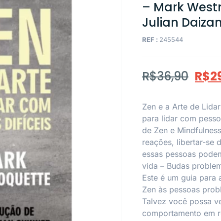
– Mark Westm
Julian Daizan
REF :
245544
R$
36,90
R$
2
Zen e a Arte de Lida
para lidar com pesso
de Zen e Mindfulness.
reações, libertar-se 
essas pessoas podem,
vida – Budas problem
Este é um guia para 
Zen às pessoas prob
Talvez você possa v
comportamento em re