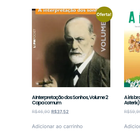
Oferta!
A Interpretação dos Sonhos, Volume 2
A íris b
Capa comum
Asteri
R$
46,90
R$
37,52
R$
59,9
Adicionar ao carrinho
Adicio