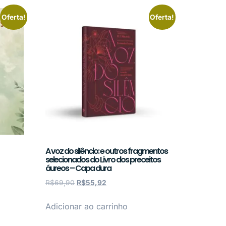
Oferta!
Oferta!
A voz do silêncio: e outros fragmentos
selecionados do Livro dos preceitos
áureos – Capa dura
R$
69,90
R$
55,92
Adicionar ao carrinho