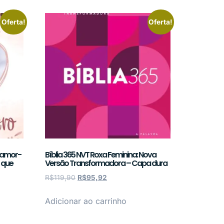
Oferta!
Oferta!
 amor-
Bíblia 365 NVT Roxa Feminina: Nova
 que
Versão Transformadora – Capa dura
R$
119,90
R$
95,92
Adicionar ao carrinho