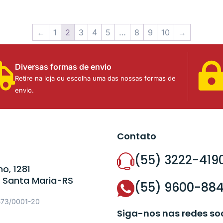
←
1
2
3
4
5
…
8
9
10
→
Diversas formas de envio
Retire na loja ou escolha uma das nossas formas de
envio.
Contato
(55) 3222-419
o, 1281
 Santa Maria-RS
(55) 9600-88
573/0001-20
Siga-nos nas redes so