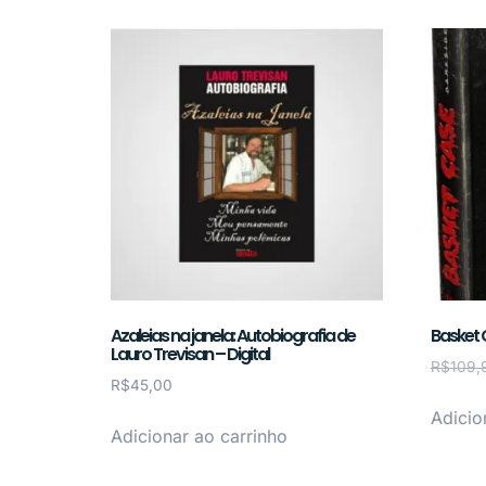
Azaleias na janela: Autobiografia de
Basket 
Lauro Trevisan – Digital
R$
109,
R$
45,00
Adicio
Adicionar ao carrinho