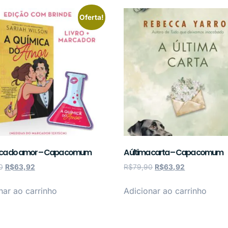
Oferta!
ica do amor – Capa comum
A última carta – Capa comum
0
R$
63,92
R$
79,90
R$
63,92
nar ao carrinho
Adicionar ao carrinho