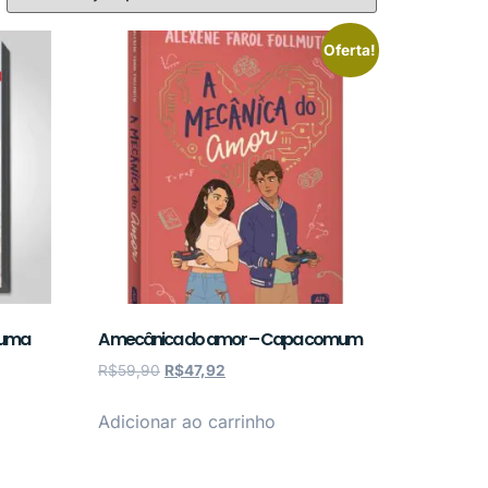
Oferta!
a uma
A mecânica do amor – Capa comum
R$
59,90
R$
47,92
Adicionar ao carrinho