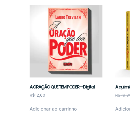
A ORAÇÃO QUE TEM PODER – Digital
A quím
R$
12,60
R$
79,9
Adicionar ao carrinho
Adicio