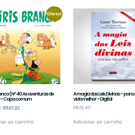
Oferta!
ranca (Nº 40 As aventuras de
A magia das Leis Divinas – par
x) – Capa comum
vida melhor – Digital
0
R$
47,92
R$
29,40
nar ao carrinho
Adicionar ao carrinho