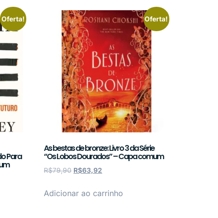
Oferta!
Oferta!
As bestas de bronze: Livro 3 da Série
do Para
“Os Lobos Dourados” – Capa comum
mum
R$
79,90
R$
63,92
Adicionar ao carrinho