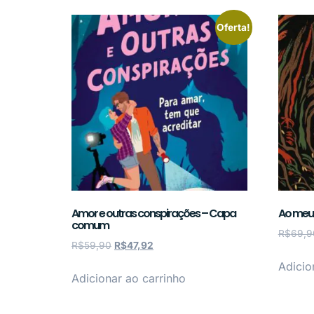
Oferta!
Amor e outras conspirações – Capa
Ao meu
comum
R$
69,9
R$
59,90
R$
47,92
Adicio
Adicionar ao carrinho