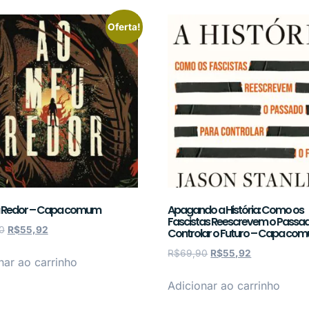
Oferta!
 Redor – Capa comum
Apagando a História: Como os
Fascistas Reescrevem o Passa
0
R$
55,92
Controlar o Futuro – Capa co
R$
69,90
R$
55,92
nar ao carrinho
Adicionar ao carrinho