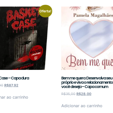
Oferta!
Case – Capa dura
Bem me quero: Desenvolva seu
próprio e viva o relacionamento
90
R$
87,92
você deseja – Capa comum
R$
35,00
R$
28,00
nar ao carrinho
Adicionar ao carrinho