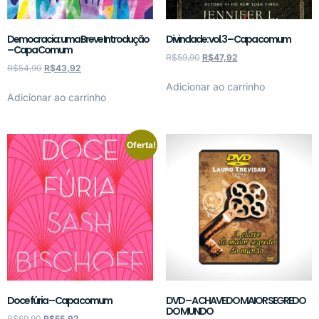
Democracia: uma Breve Introdução
Divindade: vol.3 – Capa comum
– Capa Comum
R$
59,90
R$
47,92
R$
54,90
R$
43,92
Adicionar ao carrinho
Adicionar ao carrinho
Oferta!
Doce fúria – Capa comum
DVD – A CHAVE DO MAIOR SEGREDO
DO MUNDO
R$
69,90
R$
55,92