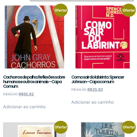
Oferta!
Oferta!
Cachorros de palha: Reflexões sobre
Como sair do labirinto: Spencer
humanos e outros animais – Capa
Johnson – Capa comum
Comum
R$
44,90
R$
35,92
R$
69,90
R$
55,92
Adicionar ao carrinho
Adicionar ao carrinho
Oferta!
Oferta!