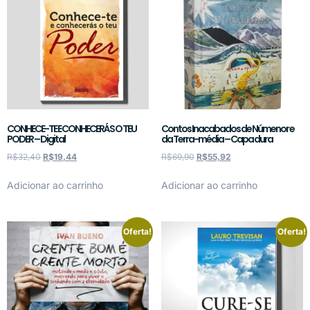
CONHECE-TE E CONHECERÁS O TEU
Contos Inacabados de Númenor e
PODER – Digital
da Terra-média – Capa dura
R$
32,40
R$
19,44
R$
69,90
R$
55,92
Adicionar ao carrinho
Adicionar ao carrinho
Oferta!
Oferta!