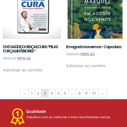
DVD SAÚDE, DOENÇA E CURA.”PELAS
Em agosto nos vemos – Capa dura
FORÇAS INTERIORES.”
R$
69,90
R$
55,92
R$
25,90
R$
15,54
Adicionar ao carrinho
Adicionar ao carrinho
←
1
2
3
4
5
6
…
8
9
10
→
Qualidade
Trabalhos com as melhores e mais reconhecidas marcas