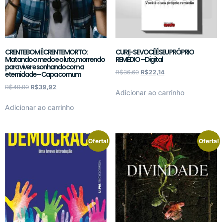
CRENTE BOM É CRENTE MORTO:
CURE-SE VOCÊ É SEU PRÓPRIO
Matando o medo e o luto, morrendo
REMÉDIO – Digital
para viver e sonhando com a
R$
36,60
R$
22,14
eternidade – Capa comum
R$
49,90
R$
39,92
Adicionar ao carrinho
Adicionar ao carrinho
Oferta!
Oferta!