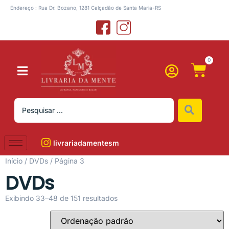
Endereço : Rua Dr. Bozano, 1281 Calçadão de Santa Maria-RS
0
livrariadamentesm
Início
/
DVDs
/ Página 3
DVDs
Exibindo 33–48 de 151 resultados