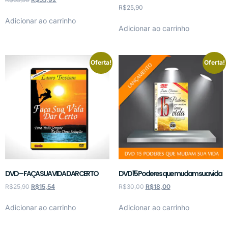
R$
25,90
Adicionar ao carrinho
Adicionar ao carrinho
Oferta!
Oferta!
DVD – FAÇA SUA VIDA DAR CERTO
DVD 15 Poderes que mudam sua vida
R$
25,90
R$
15,54
R$
30,00
R$
18,00
Adicionar ao carrinho
Adicionar ao carrinho