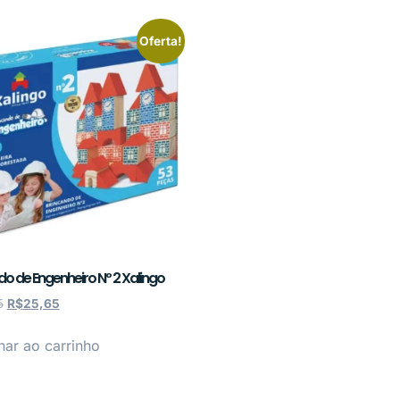
Oferta!
do de Engenheiro Nº 2 Xalingo
5
R$
25,65
nar ao carrinho