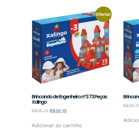
Oferta!
Brincando de Engenheiro n°3 73 Peças
Brincan
Xalingo
R$
29,7
R$
35,75
R$
30,15
Adicio
Adicionar ao carrinho