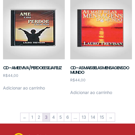
CD – AME E VIVA / PERDOE E SEJA FELIZ
CD – AS MAIS BELAS MENSAGENS DO
MUNDO
R$
44,00
R$
44,00
Adicionar ao carrinho
Adicionar ao carrinho
←
1
2
3
4
5
6
…
13
14
15
→