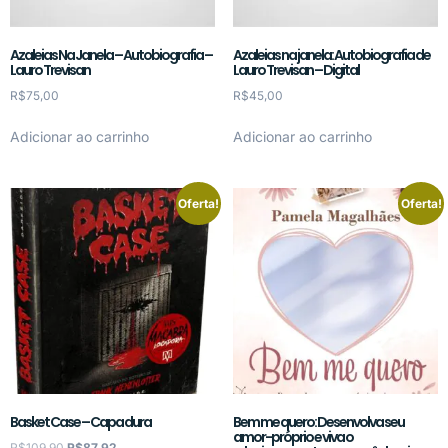
Azaleias Na Janela – Autobiografia –
Azaleias na janela: Autobiografia de
Lauro Trevisan
Lauro Trevisan – Digital
R$
75,00
R$
45,00
Adicionar ao carrinho
Adicionar ao carrinho
Oferta!
Oferta!
Basket Case – Capa dura
Bem me quero: Desenvolva seu
amor-próprio e viva o
R$
109,90
R$
87,92