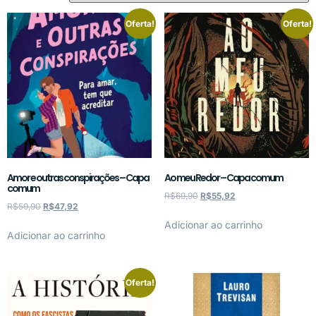
Oferta!
Oferta!
Amor e outras conspirações – Capa
Ao meu Redor – Capa comum
comum
R$
69,90
R$
55,92
R$
59,90
R$
47,92
Adicionar ao carrinho
Adicionar ao carrinho
Oferta!