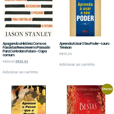
Apagando a História: Como os
Aprenda A Usar O Seu Poder – Lauro
Fascistas Reescrevem o Passado
Trevisan
Para Controlar o Futuro – Capa
R$
50,00
comum
R$
69,90
R$
55,92
Adicionar ao carrinho
Adicionar ao carrinho
Oferta!