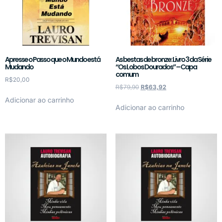
Apresse o Passo que o Mundo está
As bestas de bronze: Livro 3 da Série
Mudando
“Os Lobos Dourados” – Capa
comum
R$
20,00
R$
79,90
R$
63,92
Adicionar ao carrinho
Adicionar ao carrinho