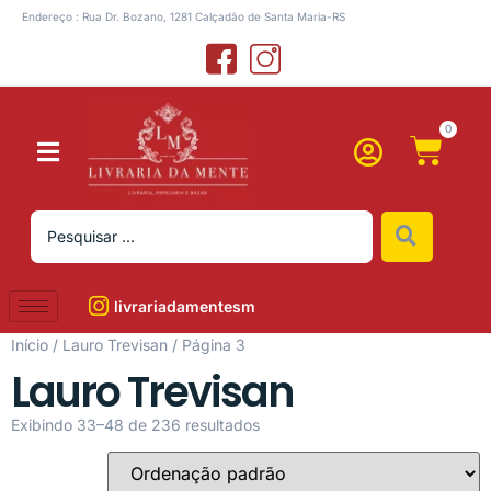
Endereço : Rua Dr. Bozano, 1281 Calçadão de Santa Maria-RS
0
livrariadamentesm
Início
/
Lauro Trevisan
/ Página 3
Lauro Trevisan
Exibindo 33–48 de 236 resultados