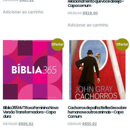
relacionamento que você deseja –
Capa comum
Adicionar ao carrinho
R$
35,00
R$
28,00
Adicionar ao carrinho
Oferta!
Oferta!
Bíblia 365 NVT Roxa Feminina: Nova
Cachorros de palha: Reflexões sobre
Versão Transformadora – Capa
humanos e outros animais – Capa
dura
Comum
R$
119,90
R$
95,92
R$
69,90
R$
55,92