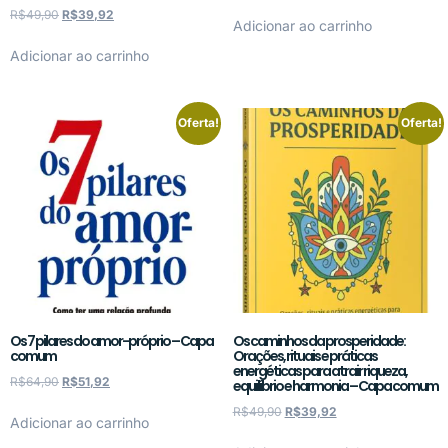
R$
49,90
R$
39,92
Adicionar ao carrinho
Adicionar ao carrinho
Oferta!
Oferta!
Os 7 pilares do amor-próprio – Capa
Os caminhos da prosperidade:
comum
Orações, rituais e práticas
energéticas para atrair riqueza,
R$
64,90
R$
51,92
equilíbrio e harmonia – Capa comum
R$
49,90
R$
39,92
Adicionar ao carrinho