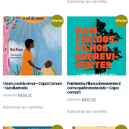
Adicionar ao carrinho
Oferta!
Oferta!
Oxum, o sol do amor – Capa Comum
Pais feridos. Filhos sobreviventes: E
– Livro Ilustrado
como quebrar este ciclo – Capa
comum
R$
48,90
R$
39,12
R$
59,90
R$
47,92
Adicionar ao carrinho
Adicionar ao carrinho