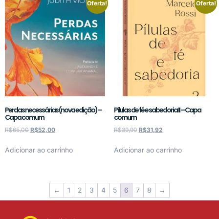
Oferta!
Oferta!
Perdas necessárias (nova edição) –
Pílulas de fé e sabedoria II – Capa
Capa comum
comum
R$
65,00
R$
52,00
R$
39,90
R$
31,92
Adicionar ao carrinho
Adicionar ao carrinho
←
1
2
3
4
5
6
7
8
→