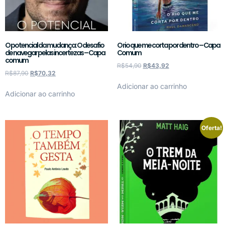
O potencial da mudança: O desafio
O rio que me corta por dentro – Capa
de navegar pelas incertezas – Capa
Comum
comum
R$
54,90
R$
43,92
R$
87,90
R$
70,32
Adicionar ao carrinho
Adicionar ao carrinho
Oferta!