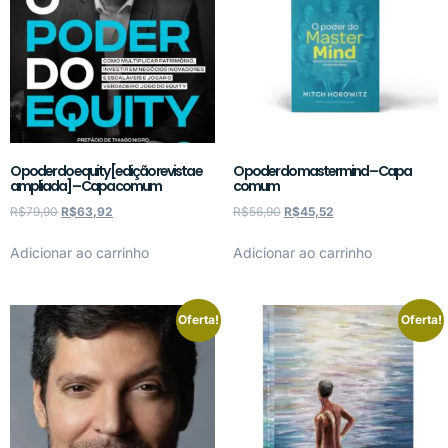
O poder do equity [edição revista e
O poder do mastermind – Capa
ampliada] – Capa comum
comum
R$
79,90
R$
63,92
R$
56,90
R$
45,52
Adicionar ao carrinho
Adicionar ao carrinho
Oferta!
Oferta!