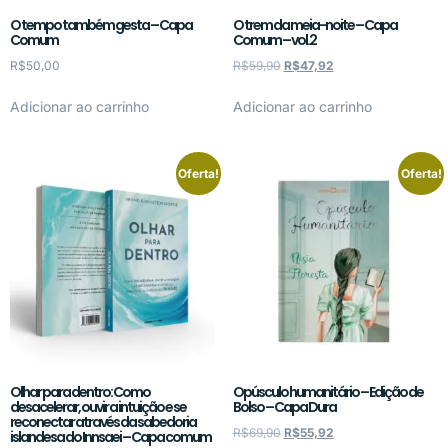
O tempo também gesta – Capa
O trem da meia-noite – Capa
Comum
Comum – vol.2
R$
50,00
R$
59,90
R$
47,92
Adicionar ao carrinho
Adicionar ao carrinho
Oferta!
Oferta!
Olhar para dentro: Como
Opúsculo humanitário – Edição de
desacelerar, ouvir a intuição e se
Bolso – Capa Dura
reconectar através da sabedoria
R$
69,90
R$
55,92
islandesa do Innsaei – Capa comum