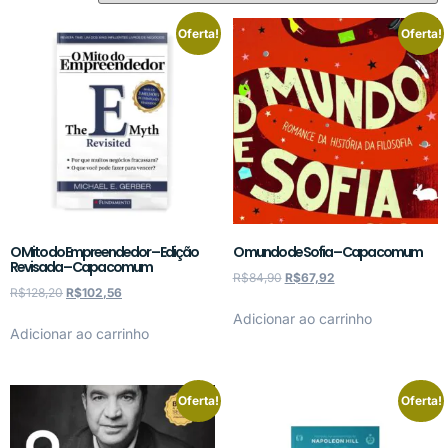
Oferta!
Oferta!
O Mito do Empreendedor – Edição
O mundo de Sofia – Capa comum
Revisada – Capa comum
R$
84,90
R$
67,92
R$
128,20
R$
102,56
Adicionar ao carrinho
Adicionar ao carrinho
Oferta!
Oferta!