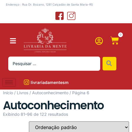
Endereço : Rua Dr. Bozano, 1281 Calçadão de Santa Maria-RS
0
livrariadamentesm
Início
/
Livros
/
Autoconhecimento
/ Página 6
Autoconhecimento
Exibindo 81–96 de 122 resultados