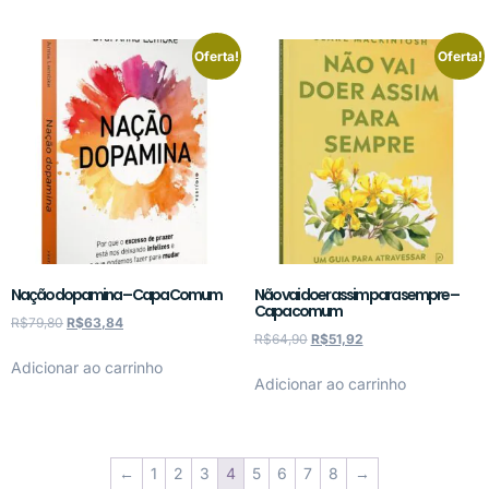
Oferta!
Oferta!
Nação dopamina – Capa Comum
Não vai doer assim para sempre –
Capa comum
R$
79,80
R$
63,84
R$
64,90
R$
51,92
Adicionar ao carrinho
Adicionar ao carrinho
←
1
2
3
4
5
6
7
8
→