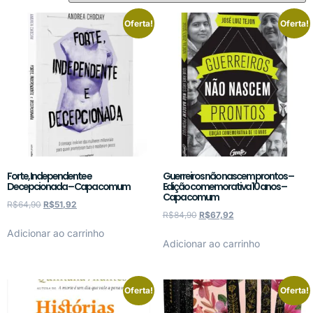
Oferta!
Oferta!
Forte, Independente e
Guerreiros não nascem prontos –
Decepcionada – Capa comum
Edição comemorativa 10 anos –
Capa comum
R$
64,90
R$
51,92
R$
84,90
R$
67,92
Adicionar ao carrinho
Adicionar ao carrinho
Oferta!
Oferta!