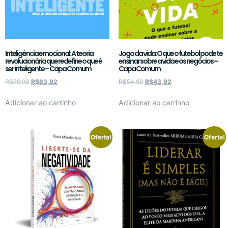
Inteligência emocional: A teoria
Jogo da vida: O que o futebol pode te
revolucionária que redefine o que é
ensinar sobre a vida e os negócios –
ser inteligente – Capa Comum
Capa Comum
R$
79,90
R$
63,92
R$
54,90
R$
43,92
Adicionar ao carrinho
Adicionar ao carrinho
Oferta!
Oferta!