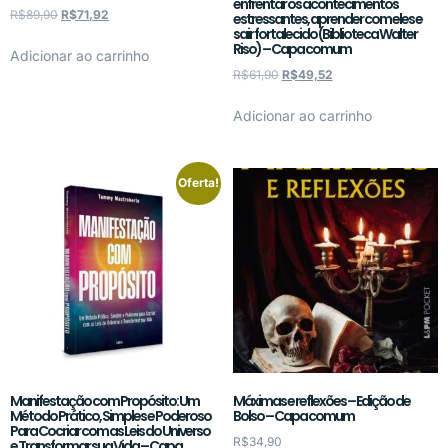
enfrentar os acontecimentos
R$
89,90
R$
71,92
estressantes, aprender com eles e
sair fortalecido (Biblioteca Walter
Riso) – Capa comum
Adicionar ao carrinho
R$
61,90
R$
49,52
Adicionar ao carrinho
Oferta!
Manifestação com Propósito: Um
Máximas e reflexões – Edição de
Método Prático, Simples e Poderoso
Bolso – Capa comum
Para Cocriar com as Leis do Universo
R$
34,90
e Transformar sua Vida – Capa