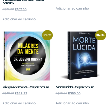
comum
Adicionar ao carrinho
R$
72,00
R$
57,60
Adicionar ao carrinho
Oferta!
Oferta!
Milagres da mente – Capa comum
Morte lúcida – Capa comum
R$
49,90
R$
39,92
R$
75,00
R$
60,00
Adicionar ao carrinho
Adicionar ao carrinho