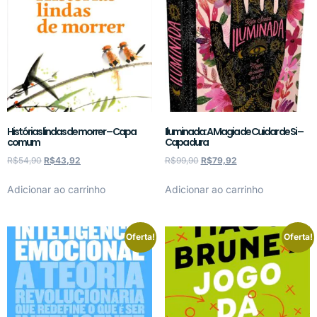
Histórias lindas de morrer – Capa
Iluminada: A Magia de Cuidar de Si –
comum
Capa dura
R$
54,90
R$
43,92
R$
99,90
R$
79,92
Adicionar ao carrinho
Adicionar ao carrinho
Oferta!
Oferta!