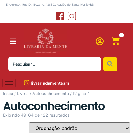
Endereço : Rua Dr. Bozano, 1281 Calçadão de Santa Maria-RS
0
livrariadamentesm
Início
/
Livros
/
Autoconhecimento
/ Página 4
Autoconhecimento
Exibindo 49–64 de 122 resultados