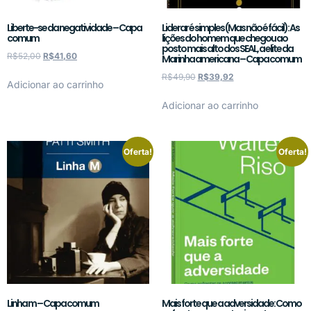
Liberte-se da negatividade – Capa
Liderar é simples (Mas não é fácil): As
comum
lições do homem que chegou ao
posto mais alto dos SEAL, a elite da
R$
52,00
R$
41,60
Marinha americana – Capa comum
R$
49,90
R$
39,92
Adicionar ao carrinho
Adicionar ao carrinho
Oferta!
Oferta!
Linha m – Capa comum
Mais forte que a adversidade: Como