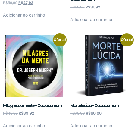
R$
59,90
R$
47,92
R$
39,90
R$
31,92
Adicionar ao carrinho
Adicionar ao carrinho
Oferta!
Oferta!
Milagres da mente – Capa comum
Morte lúcida – Capa comum
R$
49,90
R$
39,92
R$
75,00
R$
60,00
Adicionar ao carrinho
Adicionar ao carrinho