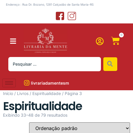
Endereço : Rua Dr. Bozano, 1281 Calçadão de Santa Maria-RS
0
livrariadamentesm
Início
/
Livros
/
Espiritualidade
/ Página 3
Espiritualidade
Exibindo 33–48 de 79 resultados