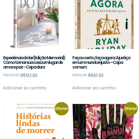
Experiência do lar (Edição Memorial):
Faça o certo, faça agora: A justiça
Como tornar sua casa um lugar de
em um mundo injusto – Capa
amor e paz – Capa dura
comum
R$
159,90
R$
127,92
R$
59,90
R$
47,92
Adicionar ao carrinho
Adicionar ao carrinho
Oferta!
Oferta!