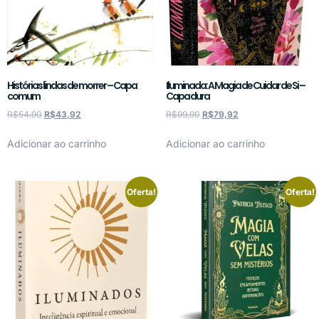
Histórias lindas de morrer – Capa
Iluminada: A Magia de Cuidar de Si –
comum
Capa dura
R$
54,90
R$
43,92
R$
99,90
R$
79,92
Adicionar ao carrinho
Adicionar ao carrinho
Oferta!
Oferta!