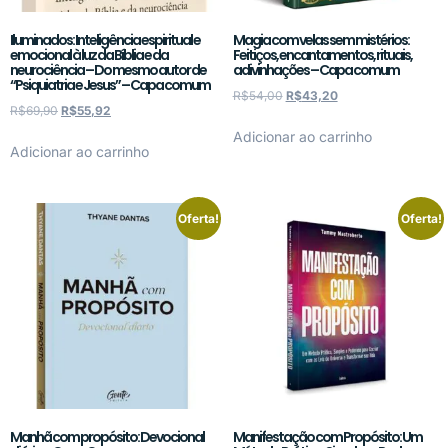
Iluminados: Inteligência espiritual e
Magia com velas sem mistérios:
emocional à luz da Bíblia e da
Feitiços, encantamentos, rituais,
neurociência – Do mesmo autor de
adivinhações – Capa comum
“Psiquiatria e Jesus” – Capa comum
R$
54,00
R$
43,20
R$
69,90
R$
55,92
Adicionar ao carrinho
Adicionar ao carrinho
Oferta!
Oferta!
Manhã com propósito: Devocional
Manifestação com Propósito: Um