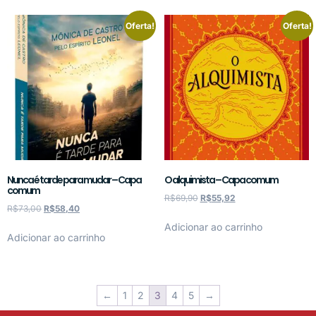
Oferta!
Oferta!
Nunca é tarde para mudar – Capa
O alquimista – Capa comum
comum
R$
69,90
R$
55,92
R$
73,00
R$
58,40
Adicionar ao carrinho
Adicionar ao carrinho
←
1
2
3
4
5
→