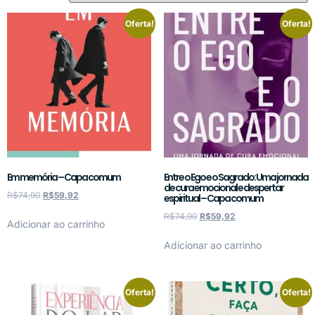
Oferta!
Oferta!
Em memória – Capa comum
Entre o Ego e o Sagrado: Uma jornada
de cura emocional e despertar
R$
74,90
R$
59,92
espiritual – Capa comum
R$
74,90
R$
59,92
Adicionar ao carrinho
Adicionar ao carrinho
Oferta!
Oferta!