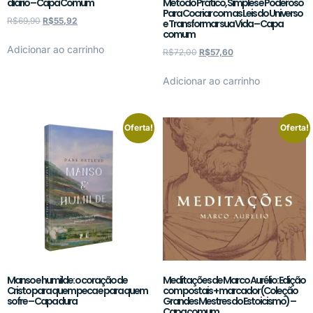
diário – Capa Comum
Método Prático, Simples e Poderoso
Para Cocriar com as Leis do Universo
R$
69,90
R$
55,92
e Transformar sua Vida – Capa
comum
Adicionar ao carrinho
R$
72,00
R$
57,60
Adicionar ao carrinho
Oferta!
Oferta!
Manso e humilde: o coração de
Meditações de Marco Aurélio: Edição
Cristo para quem peca e para quem
com postais + marcador (Coleção
sofre – Capa dura
Grandes Mestres do Estoicismo) –
Capa comum