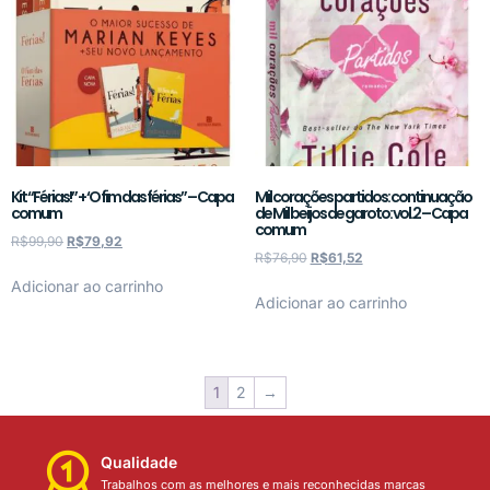
Kit “Férias!” + ‘O fim das férias” – Capa
Mil corações partidos: continuação
comum
de Mil beijos de garoto: vol.2 – Capa
comum
R$
99,90
R$
79,92
R$
76,90
R$
61,52
Adicionar ao carrinho
Adicionar ao carrinho
1
2
→
Qualidade
Trabalhos com as melhores e mais reconhecidas marcas