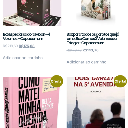
Box Especial Isadora Moon – 4
Box para todos os garotos que já
Volumes – Capa comum
amei: Box Com os 3 Volumes da
Trilogia – Capa comum
R$
219,60
R$
175,68
R$
179,70
R$
143,76
Adicionar ao carrinho
Adicionar ao carrinho
Oferta!
Oferta!