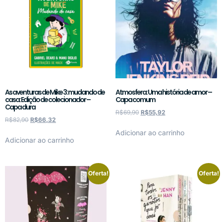
As aventuras de Mike 3: mudando de
Atmosfera: Uma história de amor –
casa: Edição de colecionador –
Capa comum
Capa dura
R$
69,90
R$
55,92
R$
82,90
R$
66,32
Adicionar ao carrinho
Adicionar ao carrinho
Oferta!
Oferta!