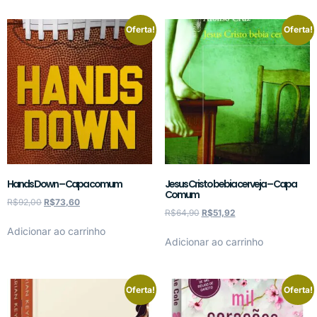
Oferta!
Oferta!
Hands Down – Capa comum
Jesus Cristo bebia cerveja – Capa
Comum
R$
92,00
R$
73,60
R$
64,90
R$
51,92
Adicionar ao carrinho
Adicionar ao carrinho
Oferta!
Oferta!