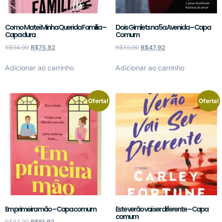
Como Matei Minha Querida Família –
Dois Gimlets na 5a Avenida – Capa
Capa dura
Comum
R$
94,90
R$
75,92
R$
59,90
R$
47,92
Adicionar ao carrinho
Adicionar ao carrinho
Oferta!
Oferta!
Em primeira mão – Capa comum
Este verão vai ser diferente – Capa
comum
R$
64,90
R$
51,92