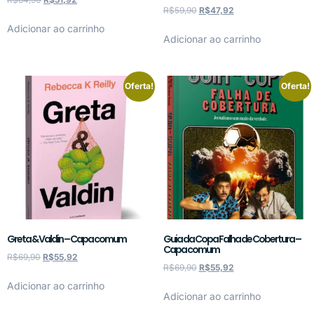
R$
59,90
R$
47,92
Adicionar ao carrinho
Adicionar ao carrinho
Oferta!
Oferta!
Greta & Valdin – Capa comum
Guia da Copa Falha de Cobertura –
Capa comum
R$
69,90
R$
55,92
R$
69,90
R$
55,92
Adicionar ao carrinho
Adicionar ao carrinho