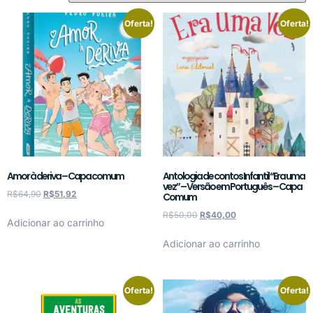
Oferta!
Oferta!
Amor à deriva – Capa comum
Antologia de contos Infantil “Era uma
vez” – Versão em Português – Capa
R$
64,90
R$
51,92
Comum
R$
50,00
R$
40,00
Adicionar ao carrinho
Adicionar ao carrinho
Oferta!
Oferta!