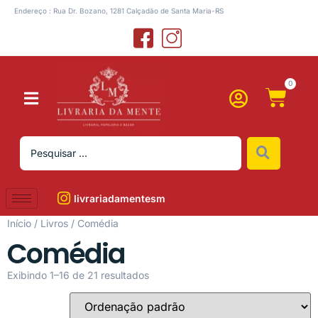
Endereço : Rua Dr. Bozano, 1281 Calçadão de Santa Maria-RS
0
livrariadamentesm
Início
/
Livros
/ Comédia
Comédia
Exibindo 1–16 de 21 resultados