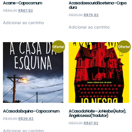
A carne – Capa comum
A casa da escuridão eterna – Capa
dura
R$
84,90
R$
67,92
R$
99,90
R$
79,92
Adicionar ao carrinho
Adicionar ao carrinho
Oferta!
Oferta!
A Casa da Esquina – Capa comum
A Casa da Noite – Jo Nesbø (Autor),
Ângelo Lessa (Tradutor)
R$
49,90
R$
39,92
R$
59,90
R$
47,92
Adicionar ao carrinho