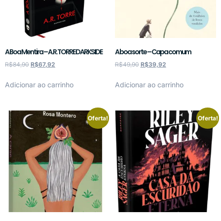
A Boa Mentira – A.R.TORRE DARKSIDE
A boa sorte – Capa comum
R$
84,90
R$
67,92
R$
49,90
R$
39,92
Adicionar ao carrinho
Adicionar ao carrinho
Oferta!
Oferta!