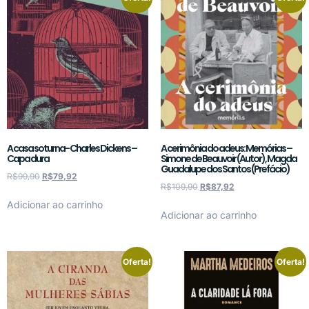
A casa soturna- Charles Dickens –
A cerimônia do adeus: Memórias –
Capa dura
Simone de Beauvoir (Autor), Magda
Guadalupe dos Santos (Prefácio)
R$
99,90
R$
79,92
R$
109,90
R$
87,92
Adicionar ao carrinho
Adicionar ao carrinho
Oferta!
Oferta!