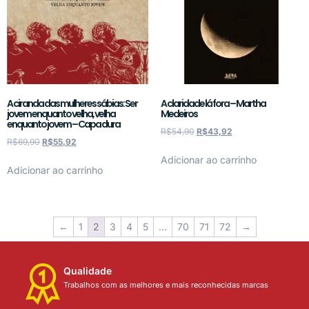
A ciranda das mulheres sábias: Ser
A claridade lá fora – Martha
jovem enquanto velha, velha
Medeiros
enquanto jovem – Capa dura
R$
54,90
R$
43,92
R$
69,90
R$
55,92
Adicionar ao carrinho
Adicionar ao carrinho
←
1
2
3
4
5
…
70
71
72
→
Qualidade
Trabalhos com as melhores e mais reconhecidas marcas