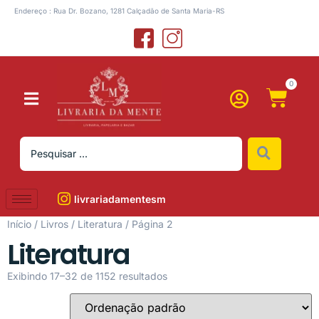
Endereço : Rua Dr. Bozano, 1281 Calçadão de Santa Maria-RS
0
livrariadamentesm
Início
/
Livros
/
Literatura
/ Página 2
Literatura
Exibindo 17–32 de 1152 resultados