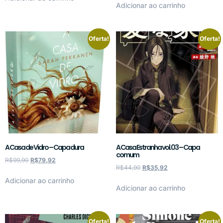
Adicionar ao carrinho
Oferta!
Oferta!
A Casa de Vidro – Capa dura
A Casa Estranha vol.03 – Capa
comum
R$
99,90
R$
79,92
R$
44,90
R$
35,92
Adicionar ao carrinho
Adicionar ao carrinho
Oferta!
Oferta!