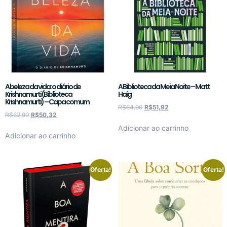
A beleza da vida: o diário de
A Biblioteca da Meia Noite – Matt
Krishnamurti (Biblioteca
Haig
Krishnamurti) – Capa comum
R$
64,90
R$
51,92
R$
62,90
R$
50,32
Adicionar ao carrinho
Adicionar ao carrinho
Oferta!
Oferta!