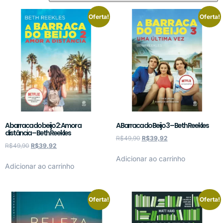
Oferta!
Oferta!
A barraca do beijo 2: Amor a
A Barraca do Beijo 3 – Beth Reekles
distância – Beth Reekles
R$
49,90
R$
39,92
R$
49,90
R$
39,92
Adicionar ao carrinho
Adicionar ao carrinho
Oferta!
Oferta!