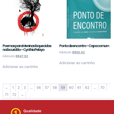
Poemas para Meninas Esquecidas
Ponto de encontro – Capa comum
na Escuridão – Cynthia Pelayo
R$
69,90
R$
55,92
R$
59,90
R$
47,92
Adicionar ao carrinho
Adicionar ao carrinho
←
1
2
3
…
56
57
58
59
60
61
62
…
70
71
72
→
Qualidade