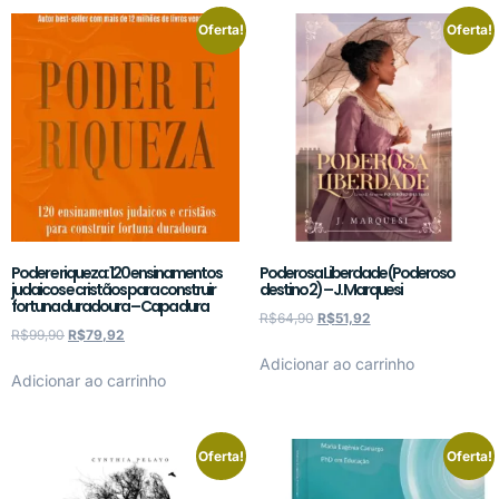
Oferta!
Oferta!
Poder e riqueza: 120 ensinamentos
Poderosa Liberdade (Poderoso
judaicos e cristãos para construir
destino 2) – J. Marquesi
fortuna duradoura – Capa dura
R$
64,90
R$
51,92
R$
99,90
R$
79,92
Adicionar ao carrinho
Adicionar ao carrinho
Oferta!
Oferta!