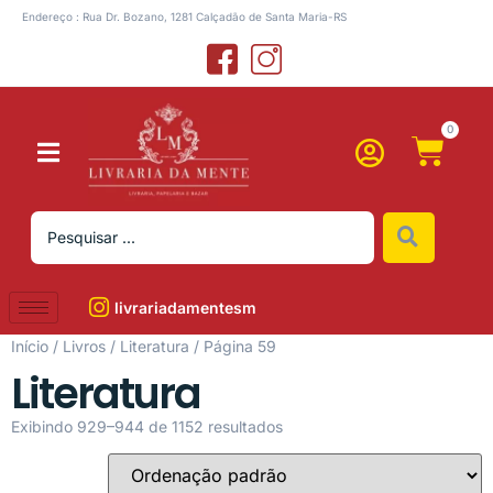
Endereço : Rua Dr. Bozano, 1281 Calçadão de Santa Maria-RS
0
livrariadamentesm
Início
/
Livros
/
Literatura
/ Página 59
Literatura
Exibindo 929–944 de 1152 resultados