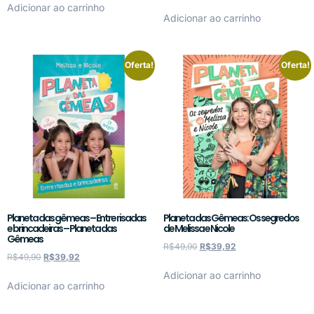
Adicionar ao carrinho
Adicionar ao carrinho
Oferta!
Oferta!
Planeta das gêmeas – Entre risadas
Planeta das Gêmeas: Os segredos
e brincadeiras – Planeta das
de Melissa e Nicole
Gêmeas
R$
49,90
R$
39,92
R$
49,90
R$
39,92
Adicionar ao carrinho
Adicionar ao carrinho