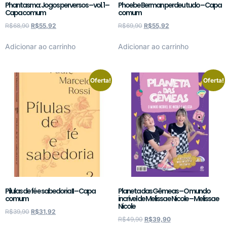
Phantasma: Jogos perversos – vol. 1 –
Phoebe Berman perdeu tudo – Capa
Capa comum
comum
R$
68,90
R$
55,92
R$
69,90
R$
55,92
Adicionar ao carrinho
Adicionar ao carrinho
Oferta!
Oferta!
Pílulas de fé e sabedoria II – Capa
Planeta das Gêmeas – O mundo
comum
incrível de Melissa e Nicole – Melissa e
Nicole
R$
39,90
R$
31,92
R$
49,90
R$
39,90