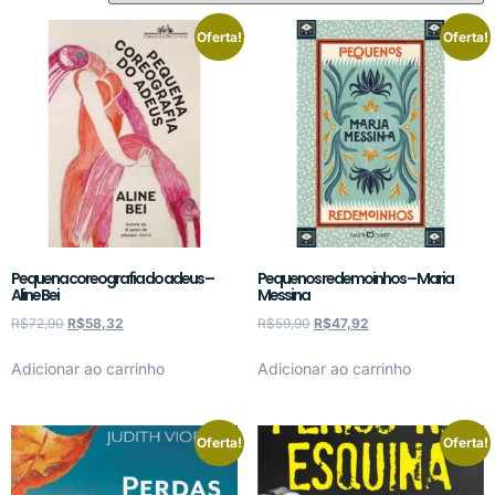
Oferta!
Oferta!
Pequena coreografia do adeus –
Pequenos redemoinhos – Maria
Aline Bei
Messina
R$
72,90
R$
58,32
R$
59,90
R$
47,92
Adicionar ao carrinho
Adicionar ao carrinho
Oferta!
Oferta!