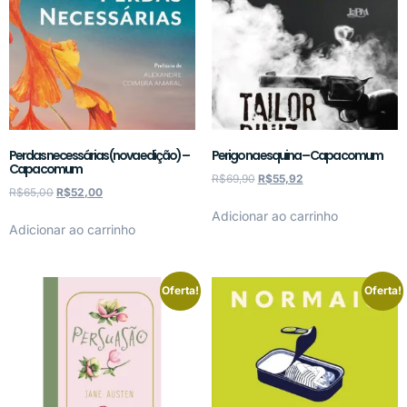
Perdas necessárias (nova edição) –
Perigo na esquina – Capa comum
Capa comum
R$
69,90
R$
55,92
R$
65,00
R$
52,00
Adicionar ao carrinho
Adicionar ao carrinho
Oferta!
Oferta!