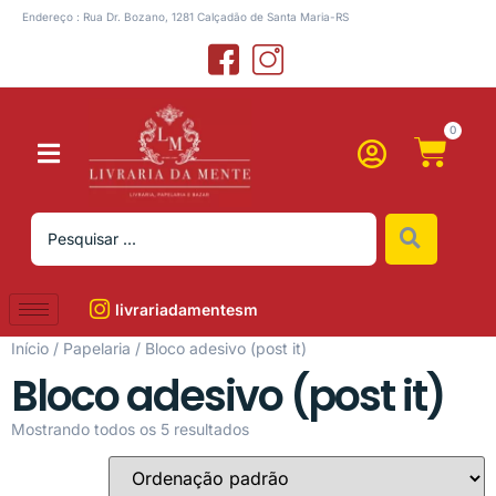
Endereço : Rua Dr. Bozano, 1281 Calçadão de Santa Maria-RS
0
livrariadamentesm
Início
/
Papelaria
/ Bloco adesivo (post it)
Bloco adesivo (post it)
Mostrando todos os 5 resultados