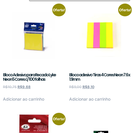
Oferta!
Oferta!
Bloco Adesivo para Recado Lyke
Bloco adesivo Tiras 4 Cores Neon 7.6 x
Neon 5 Cores c/ 100 folhas
1.9mm
R$
10,75
R$
9,68
R$
9,00
R$
8,10
Adicionar ao carrinho
Adicionar ao carrinho
Oferta!