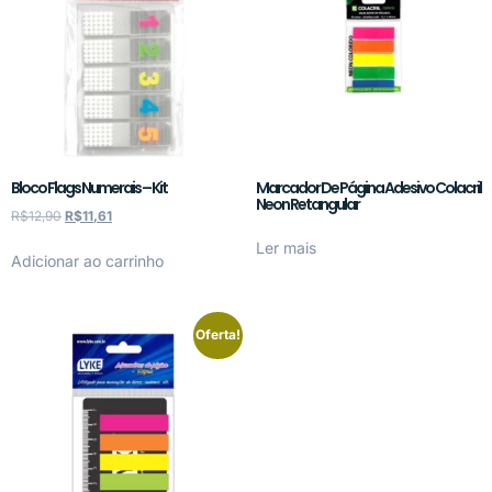
Bloco Flags Numerais – Kit
Marcador De Página Adesivo Colacril
Neon Retangular
R$
12,90
R$
11,61
Ler mais
Adicionar ao carrinho
Oferta!