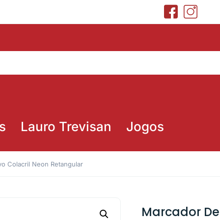
s
Lauro Trevisan
Jogos
o Colacril Neon Retangular
Marcador De 