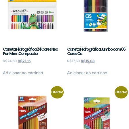
Caneta Hidrográfica 24 Cores Neo
Caneta Hidrográfica Jumbo com 06
Pen Mirim Compactor
Cores Cis
R$
24,50
R$
21,15
R$
17,50
R$
15,08
Adicionar ao carrinho
Adicionar ao carrinho
Oferta!
Oferta!