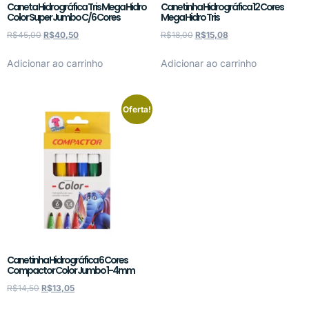
Caneta Hidrográfica Tris Mega Hidro
Canetinha Hidrográfica 12 Cores
Color Super Jumbo C/6 Cores
Mega Hidro Tris
R$
45,00
R$
40,50
R$
18,00
R$
15,08
Adicionar ao carrinho
Adicionar ao carrinho
Oferta!
Canetinha Hidrográfica 6 Cores
Compactor Color Jumbo 1-4mm
R$
14,50
R$
13,05