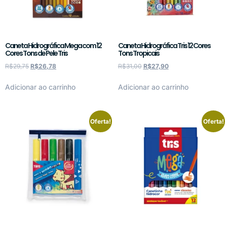
Caneta Hidrográfica Mega com 12
Caneta Hidrográfica Tris 12 Cores
Cores Tons de Pele Tris
Tons Tropicais
R$
29,75
R$
26,78
R$
31,00
R$
27,90
Adicionar ao carrinho
Adicionar ao carrinho
Oferta!
Oferta!