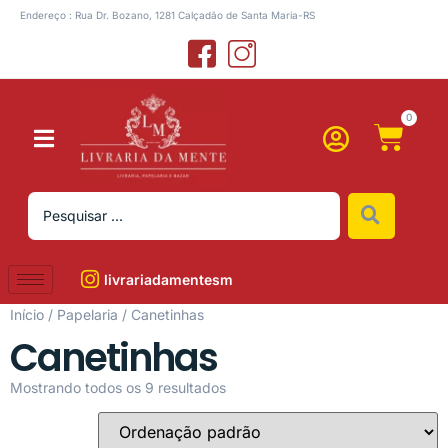
Endereço : Rua Dr. Bozano, 1281 Calçadão de Santa Maria-RS
0
livrariadamentesm
Início
/
Papelaria
/ Canetinhas
Canetinhas
Mostrando todos os 9 resultados