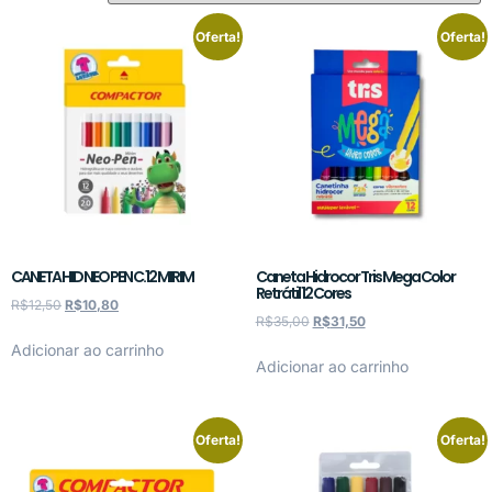
Oferta!
Oferta!
CANETA HID NEO PEN C.12 MIRIM
Caneta Hidrocor Tris Mega Color
Retrátil 12 Cores
R$
12,50
R$
10,80
R$
35,00
R$
31,50
Adicionar ao carrinho
Adicionar ao carrinho
Oferta!
Oferta!