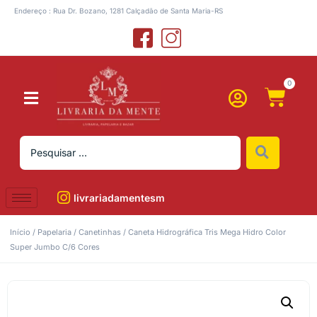
Endereço : Rua Dr. Bozano, 1281 Calçadão de Santa Maria-RS
0
livrariadamentesm
Início
/
Papelaria
/
Canetinhas
/ Caneta Hidrográfica Tris Mega Hidro Color
Super Jumbo C/6 Cores