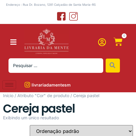
Endereço : Rua Dr. Bozano, 1281 Calçadão de Santa Maria-RS
0
livrariadamentesm
Início
/ Atributo "Cor" de produto / Cereja pastel
Cereja pastel
Exibindo um único resultado