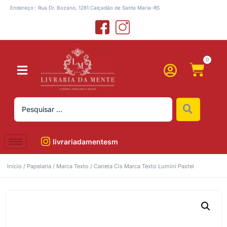
Endereço : Rua Dr. Bozano, 1281 Calçadão de Santa Maria-RS
0
livrariadamentesm
Início
/
Papelaria
/
Marca Texto
/ Caneta Cis Marca Texto Lumini Pastel