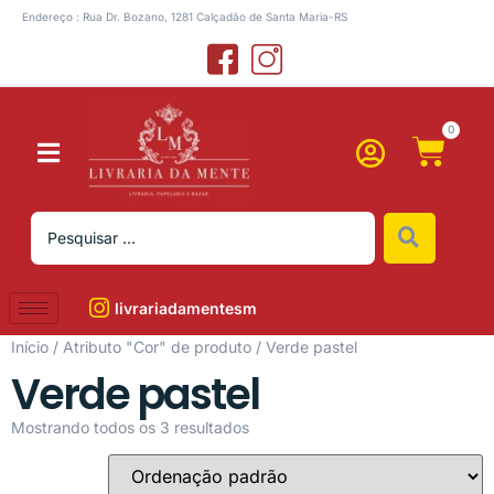
Endereço : Rua Dr. Bozano, 1281 Calçadão de Santa Maria-RS
0
livrariadamentesm
Início
/ Atributo "Cor" de produto / Verde pastel
Verde pastel
Mostrando todos os 3 resultados