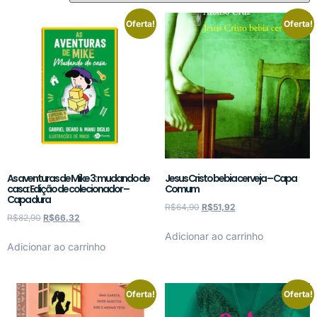
Oferta!
Oferta!
As aventuras de Mike 3: mudando de
Jesus Cristo bebia cerveja – Capa
casa: Edição de colecionador –
Comum
Capa dura
R$
64,90
R$
51,92
R$
82,90
R$
66,32
Adicionar ao carrinho
Adicionar ao carrinho
Oferta!
Oferta!