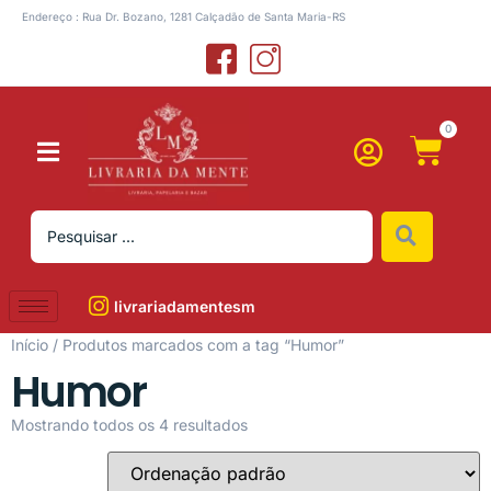
Endereço : Rua Dr. Bozano, 1281 Calçadão de Santa Maria-RS
0
livrariadamentesm
Início
/ Produtos marcados com a tag “Humor”
Humor
Mostrando todos os 4 resultados