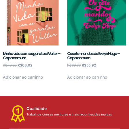
Minha vida com os garotos Walter –
Os sete maridos de Evelyn Hugo –
Capa comum
Capa comum
R$
79,90
R$
63,92
R$
69,90
R$
55,92
Adicionar ao carrinho
Adicionar ao carrinho
Qualidade
Trabalhos com as melhores e mais reconhecidas marcas