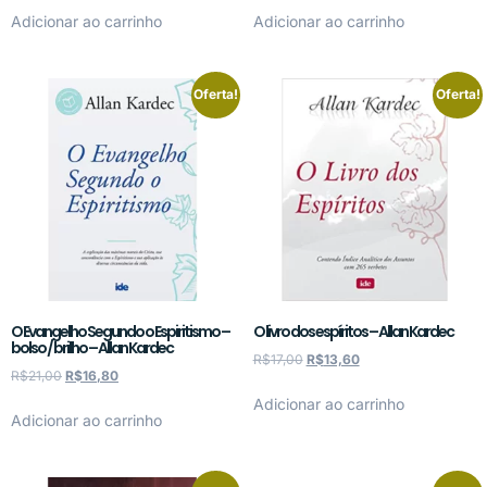
Adicionar ao carrinho
Adicionar ao carrinho
Oferta!
Oferta!
O Evangelho Segundo o Espiritismo –
O livro dos espíritos – Allan Kardec
bolso / brilho – Allan Kardec
R$
17,00
R$
13,60
R$
21,00
R$
16,80
Adicionar ao carrinho
Adicionar ao carrinho