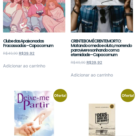
Clube das Apaixonadas
CRENTE BOM É CRENTE MORTO:
Fracassadas – Capa comum
Matando o medo e o luto, morrendo
para viver e sonhando com a
R$
49,90
R$
39,92
eternidade – Capa comum
R$
49,90
R$
39,92
Adicionar ao carrinho
Adicionar ao carrinho
Oferta!
Oferta!