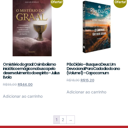
Oferta!
Oferta!
O mistério do graal: O simbolismo
Pão Diário – Busque a Deus: Um
iniciático e mágico na busca pelo
Devocional Para Cada dia do ano
desenvolvimento do espírito – Julius
(Volume 1) – Capa comum
Evola
R$
18,90
R$
15,20
R$
55,00
R$
44,00
Adicionar ao carrinho
Adicionar ao carrinho
1
2
→