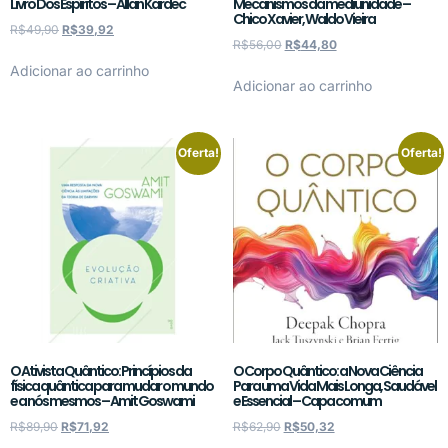
Livro Dos Espíritos – Allan Kardec
Mecanismos da mediunidade –
Chico Xavier, Waldo Vieira
R$
49,90
R$
39,92
R$
56,00
R$
44,80
Adicionar ao carrinho
Adicionar ao carrinho
Oferta!
Oferta!
O Ativista Quântico: Princípios da
O Corpo Quântico: a Nova Ciência
física quântica para mudar o mundo
Para uma Vida Mais Longa, Saudável
e a nós mesmos – Amit Goswami
e Essencial – Capa comum
R$
89,90
R$
71,92
R$
62,90
R$
50,32