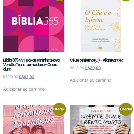
Bíblia 365 NVT Roxa Feminina: Nova
Céu e o Inferno (O) – Allan Kardec
Versão Transformadora – Capa
R$
25,00
R$
20,00
dura
R$
119,90
R$
95,92
Adicionar ao carrinho
Adicionar ao carrinho
Oferta!
Oferta!