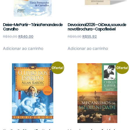
Deixe-Me Partir – Tânia Fernandes de
Devocional 2026 – Oi Deus, sou eu de
Carvalho
novo! Brochura – Capa flexível
R$
50,00
R$
40,00
R$
69,90
R$
55,92
Adicionar ao carrinho
Adicionar ao carrinho
Oferta!
Oferta!