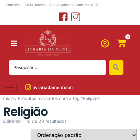
Endereço : Rua Dr. Bozano, 1281 Calçadão de Santa Maria-RS
0
livrariadamentesm
Início
/ Produtos marcados com a tag “Religião”
Religião
Exibindo 1–16 de 20 resultados