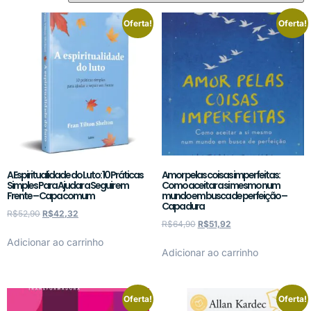
Oferta!
Oferta!
A Espiritualidade do Luto: 10 Práticas
Amor pelas coisas imperfeitas:
Simples Para Ajudar a Seguir em
Como aceitar a si mesmo num
Frente – Capa comum
mundo em busca de perfeição –
Capa dura
R$
52,90
R$
42,32
R$
64,90
R$
51,92
Adicionar ao carrinho
Adicionar ao carrinho
Oferta!
Oferta!