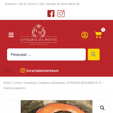
Endereço : Rua Dr. Bozano, 1281 Calçadão de Santa Maria-RS
0
livrariadamentesm
Início
/
Livros
/
Literatura
/
Literatura Brasileira
/ A PAIXÃO SEGUNDO G. H –
Clarice Lispector