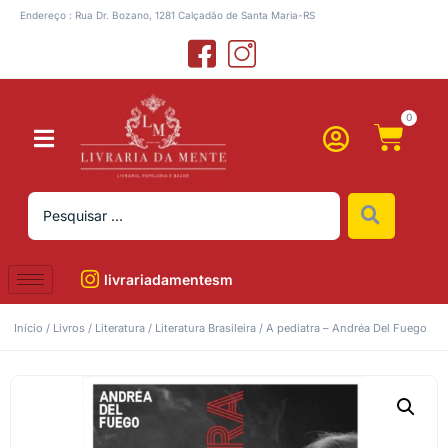
Endereço : Rua Dr. Bozano, 1281 Calçadão de Santa Maria-RS
0
livrariadamentesm
Início
/
Livros
/
Literatura
/
Literatura Brasileira
/ A pediatra – Andréa Del Fuego