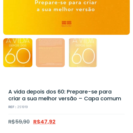
A vida depois dos 60: Prepare-se para
criar a sua melhor versão – Capa comum
REF :
251919
R$
59,90
R$
47,92