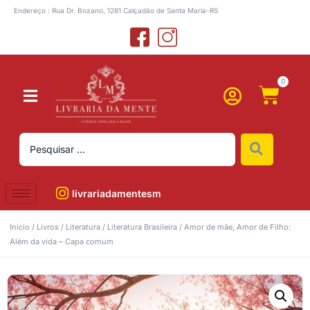
Endereço : Rua Dr. Bozano, 1281 Calçadão de Santa Maria-RS
0
livrariadamentesm
Início
/
Livros
/
Literatura
/
Literatura Brasileira
/ Amor de mãe, Amor de Filho:
Além da vida – Capa comum