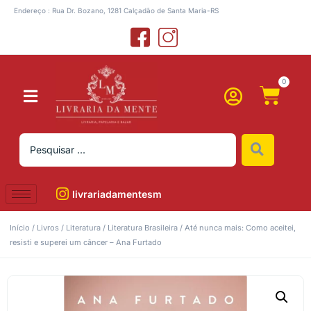
Endereço : Rua Dr. Bozano, 1281 Calçadão de Santa Maria-RS
0
livrariadamentesm
Início
/
Livros
/
Literatura
/
Literatura Brasileira
/ Até nunca mais: Como aceitei,
resisti e superei um câncer – Ana Furtado