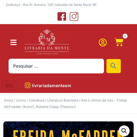
Endereço : Rua Dr. Bozano, 1281 Calçadão de Santa Maria-RS
0
livrariadamentesm
Início
/
Livros
/
Literatura
/
Literatura Brasileira
/ Até o último de nós – Freida
McFadden (Autor), Roberta Clapp (Tradutor)