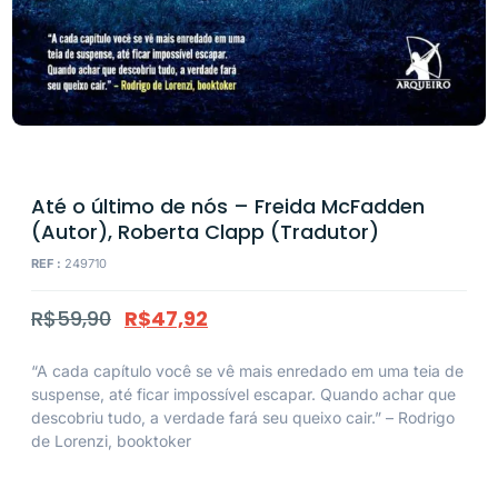
Até o último de nós – Freida McFadden
(Autor), Roberta Clapp (Tradutor)
REF :
249710
R$
59,90
R$
47,92
“A cada capítulo você se vê mais enredado em uma teia de
suspense, até ficar impossível escapar. Quando achar que
descobriu tudo, a verdade fará seu queixo cair.” –
Rodrigo
de Lorenzi,
booktoker