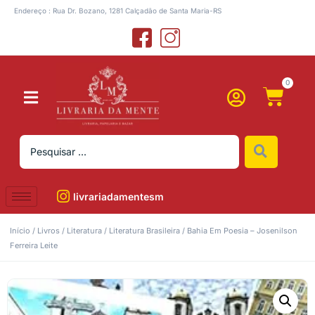
Endereço : Rua Dr. Bozano, 1281 Calçadão de Santa Maria-RS
0
livrariadamentesm
Início
/
Livros
/
Literatura
/
Literatura Brasileira
/ Bahia Em Poesia – Josenilson
Ferreira Leite