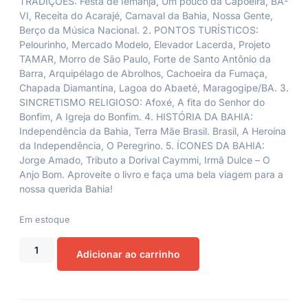
TRADIÇÕES: Festa de Iemanjá, Um pouco da Capoeira, BA-
VI, Receita do Acarajé, Carnaval da Bahia, Nossa Gente,
Berço da Música Nacional. 2. PONTOS TURÍSTICOS:
Pelourinho, Mercado Modelo, Elevador Lacerda, Projeto
TAMAR, Morro de São Paulo, Forte de Santo Antônio da
Barra, Arquipélago de Abrolhos, Cachoeira da Fumaça,
Chapada Diamantina, Lagoa do Abaeté, Maragogipe/BA. 3.
SINCRETISMO RELIGIOSO: Afoxé, A fita do Senhor do
Bonfim, A Igreja do Bonfim. 4. HISTÓRIA DA BAHIA:
Independência da Bahia, Terra Mãe Brasil. Brasil, A Heroína
da Independência, O Peregrino. 5. ÍCONES DA BAHIA:
Jorge Amado, Tributo a Dorival Caymmi, Irmã Dulce – O
Anjo Bom. Aproveite o livro e faça uma bela viagem para a
nossa querida Bahia!
Em estoque
Adicionar ao carrinho