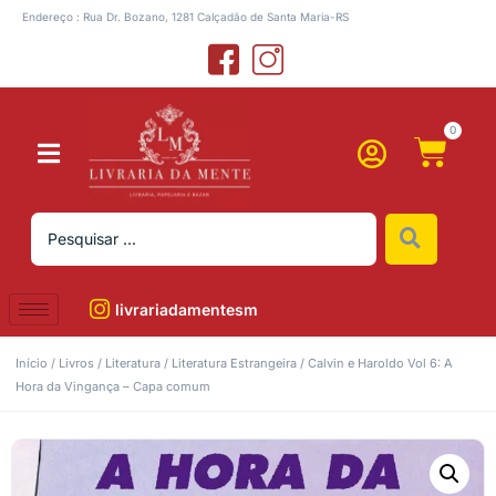
Endereço : Rua Dr. Bozano, 1281 Calçadão de Santa Maria-RS
0
livrariadamentesm
Início
/
Livros
/
Literatura
/
Literatura Estrangeira
/ Calvin e Haroldo Vol 6: A
Hora da Vingança – Capa comum