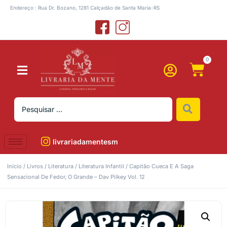
Endereço : Rua Dr. Bozano, 1281 Calçadão de Santa Maria-RS
0
livrariadamentesm
Início
/
Livros
/
Literatura
/
Literatura Infantil
/ Capitão Cueca E A Saga
Sensacional De Fedor, O Grande – Dav Pilkey Vol. 12