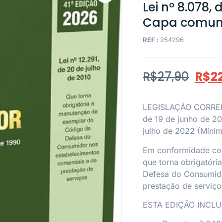
Lei nº 8.078,
Capa comu
REF :
254296
R$
27,90
R$
2
LEGISLAÇÃO CORRELAT
de 19 de junho de 20
julho de 2022 (Mínim
Em conformidade com 
que torna obrigatór
Defesa do Consumido
prestação de serviço
ESTA EDIÇÃO INCLUI