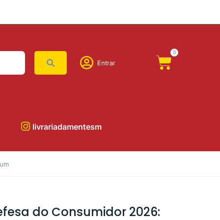
0
Entrar
livrariadamentesm
mum
efesa do Consumidor 2026: