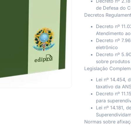
Decreto nº 2.18
de Defesa do C
Decretos Regulamen
Decreto nº 11.0
Atendimento a
Decreto nº 7.9
eletrônico
Decreto nº 5.9
sobre produtos 
Legislação Complem
Lei nº 14.454, 
taxativo da AN
Decreto nº 11.1
para superendi
Lei nº 14.181, 
Superendivida
Normas sobre afixaç