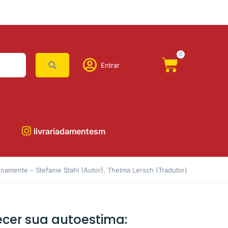
0
Entrar
livrariadamentesm
namente – Stefanie Stahl (Autor), Thelma Lersch (Tradutor)
cer sua autoestima: