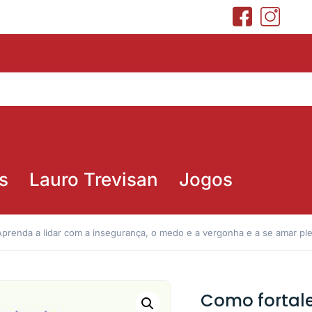
s
Lauro Trevisan
Jogos
prenda a lidar com a insegurança, o medo e a vergonha e a se amar ple
Como fortale