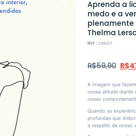
Aprenda a li
medo e a ve
plenamente –
Thelma Lersc
REF :
249207
R$
59,90
R$
4
A imagem que fazem
nossa atitude diante 
nosso comportamento
Quando as experiênc
profundas que disto
a respeito de nosso v