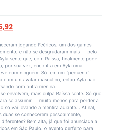
5,92
nheceram jogando Feéricos, um dos games
omento, e não se desgrudaram mais ― pelo
Ayla sente que, com Raíssa, finalmente pode
a, por sua vez, encontra em Ayla uma
teve com ninguém. Só tem um “pequeno”
ga com um avatar masculino, então Ayla não
rsando com outra menina.
se envolvem, mais culpa Raíssa sente. Só que
para se assumir ― muito menos para perder a
o só vai levando a mentira adiante… Afinal,
as duas se conhecerem pessoalmente,
iferentes? Bem alta, já que foi anunciada a
éricos em São Paulo, o evento perfeito para