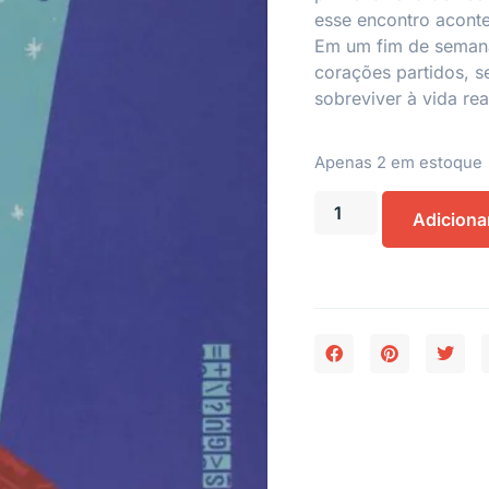
esse encontro aconte
Em um fim de semana
corações partidos, s
sobreviver à vida rea
Apenas 2 em estoque
Adiciona