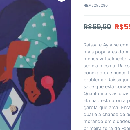
REF :
255280
R$
69,90
R$
5
Raíssa e Ayla se co
mais populares do m
menos virtualmente. 
ser ela mesma. Raíss
conexão que nunca 
problema: Raíssa jo
sabe que está conve
Quanto mais as duas 
ela não está pronta 
garota que ama. Entã
qual é a chance de 
morando em cidades d
primeira feira de Fe